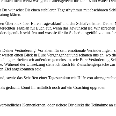
einfach nicht weißt was gerade altersgerecht für Dein Kind wäre? Dein
er Du wünschst Dir einen stabileren Tagesrhythmus mit absehbaren Schl
atung klären.
 guten Überblick über Euren Tagesablauf und das Schlafverhalten Dein
gerechten Tagplan für Euch auf, wenn das gewünscht ist. Wir sprechen 
eigentlich schlafen und was sie für ihr Sicherheitsgefühl von uns b
Deiner Veränderung. Vor allem für sehr emotionale Veränderungen, z.B
 Wir werfen einen Blick in Eure Vergangenheit und schauen uns an, wo
hing erarbeiten wir außerdem gemeinsam, wie Eure Veränderung Schritt
he. Während der Umsetzung stehe ich Euch für Zwischengespräche zur 
ten Ziel angekommen seid.
d, sowie das Schaffen einer Tagesstruktur mit Hilfe von altersgerecht
 als gedacht, könnt Ihr natürlich noch auf ein Coaching upgraden.
nverbindliches Kennenlernen, oder sichere Dir direkt die Teilnahme an