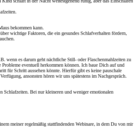
 Kind schläft in der Nacht weitestgehend ruhig, aber das Einschlafen
afzeiten.
er Maus bekommen kann.
über wichtige Faktoren, die ein gesundes Schlafverhalten fördern,
rauchen.
. wenn es darum geht nächtliche Still- oder Flaschenmahlzeiten zu
 die Probleme eventuell herkommen können. Ich baue Dich auf und
 für Schritt aussehen könnte. Hierfür gibt es keine pauschale
Verfügung, ansonsten hören wir uns spätestens im Nachgespräch.
en Schlafzeiten. Bei nur kleineren und weniger emotionalen
 einem meiner regelmäßig stattfindenden Webinare, in dem Du von mir