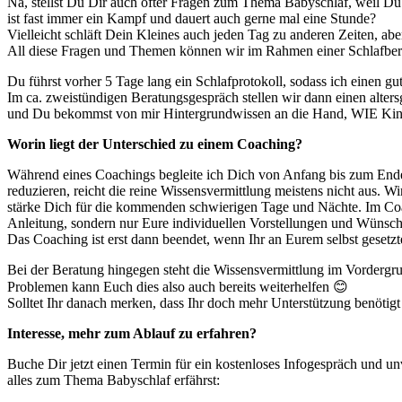
Na, stellst Du Dir auch öfter Fragen zum Thema Babyschlaf, weil Du 
ist fast immer ein Kampf und dauert auch gerne mal eine Stunde?
Vielleicht schläft Dein Kleines auch jeden Tag zu anderen Zeiten, ab
All diese Fragen und Themen können wir im Rahmen einer Schlafber
Du führst vorher 5 Tage lang ein Schlafprotokoll, sodass ich einen
Im ca. zweistündigen Beratungsgespräch stellen wir dann einen alters
und Du bekommst von mir Hintergrundwissen an die Hand, WIE Kinder 
Worin liegt der Unterschied zu einem Coaching?
Während eines Coachings begleite ich Dich von Anfang bis zum Ende 
reduzieren, reicht die reine Wissensvermittlung meistens nicht aus.
stärke Dich für die kommenden schwierigen Tage und Nächte. Im Coac
Anleitung, sondern nur Eure individuellen Vorstellungen und Wünsc
Das Coaching ist erst dann beendet, wenn Ihr an Eurem selbst gesetz
Bei der Beratung hingegen steht die Wissensvermittlung im Vordergrun
Problemen kann Euch dies also auch bereits weiterhelfen 😊
Solltet Ihr danach merken, dass Ihr doch mehr Unterstützung benötigt
Interesse, mehr zum Ablauf zu erfahren?
Buche Dir jetzt einen Termin für ein kostenloses Infogespräch und u
alles zum Thema Babyschlaf erfährst: