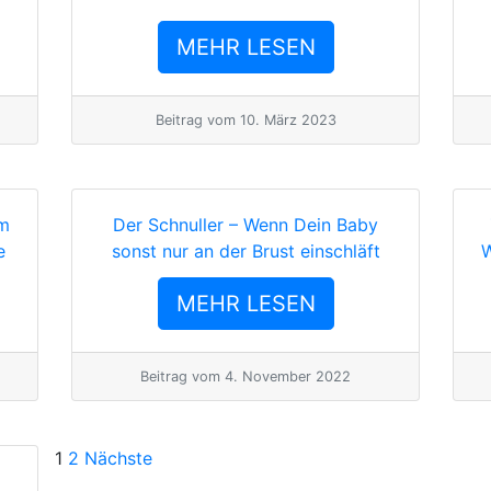
MEHR LESEN
Beitrag vom
10. März 2023
um
Der Schnuller – Wenn Dein Baby
e
sonst nur an der Brust einschläft
W
MEHR LESEN
Beitrag vom
4. November 2022
Seitennummerierung
1
2
Nächste