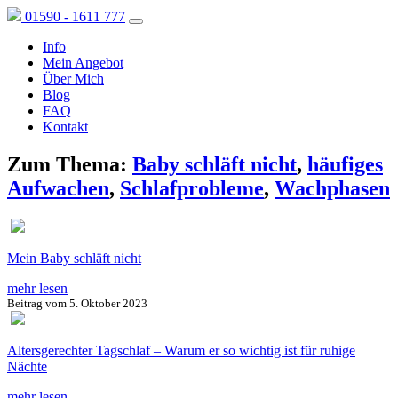
01590 - 1611 777
Info
Mein Angebot
Über Mich
Blog
FAQ
Kontakt
Zum Thema:
Baby schläft nicht
,
häufiges
Aufwachen
,
Schlafprobleme
,
Wachphasen
Mein Baby schläft nicht
mehr lesen
Beitrag vom
5. Oktober 2023
Altersgerechter Tagschlaf – Warum er so wichtig ist für ruhige
Nächte
mehr lesen